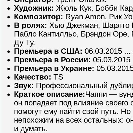
Художник:
Жюль Кук, Бобби Кард
Композитор:
Ryan Amon, Рик Уо
В ролях:
Хью Джекман, Шарлто К
Пабло Кантилльо, Брэндон Оре,
Ду Ту.
Премьера в США:
06.03.2015 ...
Премьера в России:
05.03.2015 .
Премьера в Украине:
05.03.201
Качество:
TS
Звук:
Профессиональный дубли
Краткое описание:
Чаппи — вунд
он попадает под влияние своего 
помогут ему найти свой путь. Но
непохожим на всех остальных: о
и думать.