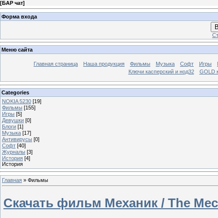
[
БАР чат
]
Форма входа
В
Ст
Меню сайта
Главная страница
Наша продукция
Фильмы
Музыка
Софт
Игры
Ключи касперский и нод32
GOLD 
Categories
NOKIA 5230
[19]
Фильмы
[155]
Игры
[5]
Девушки
[0]
Блоги
[1]
Музыка
[17]
Антивирусы
[0]
Софт
[40]
Журналы
[3]
История
[4]
История
Главная
»
Фильмы
Скачать фильм Механик / The Mec