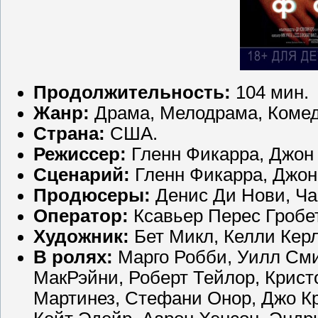
Продолжительность:
104 мин.
Жанр:
Драма, Мелодрама, Комед
Страна:
США.
Режиссер:
Гленн Фикарра, Джон 
Сценарий:
Гленн Фикарра, Джон
Продюсеры:
Денис Ди Нови, Чар
Оператор:
Ксавьер Перес Гробет
Художник:
Бет Микл, Келли Керли
В ролях:
Марго Робби, Уилл Смит
МакРэйни, Роберт Тейлор, Крист
Мартинез, Стефани Онор, Джо Кр