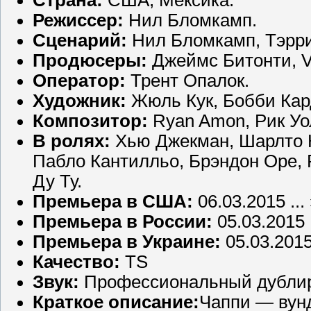
Режиссер:
Нил Бломкамп.
Сценарий:
Нил Бломкамп, Тэрри
Продюсеры:
Джеймс Битонти, Vic
Оператор:
Трент Опалок.
Художник:
Жюль Кук, Бобби Кард
Композитор:
Ryan Amon, Рик Уо
В ролях:
Хью Джекман, Шарлто К
Пабло Кантилльо, Брэндон Оре,
Ду Ту.
Премьера в США:
06.03.2015 ...
Премьера в России:
05.03.2015 .
Премьера в Украине:
05.03.201
Качество:
TS
Звук:
Профессиональный дубли
Краткое описание:
Чаппи — вунд