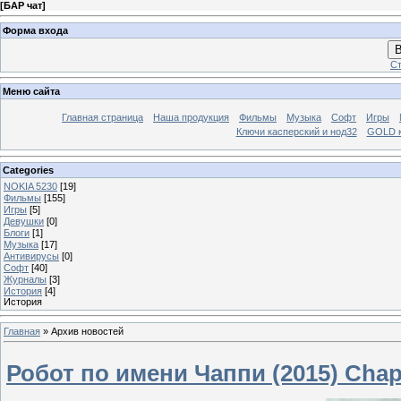
[
БАР чат
]
Форма входа
В
Ст
Меню сайта
Главная страница
Наша продукция
Фильмы
Музыка
Софт
Игры
Ключи касперский и нод32
GOLD 
Categories
NOKIA 5230
[19]
Фильмы
[155]
Игры
[5]
Девушки
[0]
Блоги
[1]
Музыка
[17]
Антивирусы
[0]
Софт
[40]
Журналы
[3]
История
[4]
История
Главная
»
Архив новостей
Робот по имени Чаппи (2015) Cha