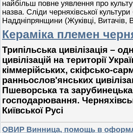
найбільш повне уявлення про культур
назва. Сліди черняхівської культури
Наддніпрянщини (Жуківці, Витачів, Ві
Кераміка племен черн
Трипільська цивілізація – о
цивілізацій на території Укра
кіммерійських, скіфсько-сар
ранньослов'янських цивілізац
Пшеворська та зарубинецька 
господарювання. Черняхівська
Київської Русі
ОВИР Винница, помощь в оформл