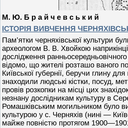
М. Ю. Б р а й ч е в с ь к и й
ІСТОРІЯ ВИВЧЕННЯ ЧЕРНЯХІВСЬ
Пам’ятки черняхівської культури бул
археологом В. В. Хвойкою наприкінці
дослідження ранньосередньовічного г
відомо, що жителі розташо­ ваного п
Київської губернії, беручи глину для
знаходили людські кістки, посуд, мета
провів розкопки на місці цих знахідо
незнану дослідникам культуру в Сер
Ромашківським могильником було ви
культурою у с. Черняхів (нині — Київ
майже повністю протягом 1900—1901 