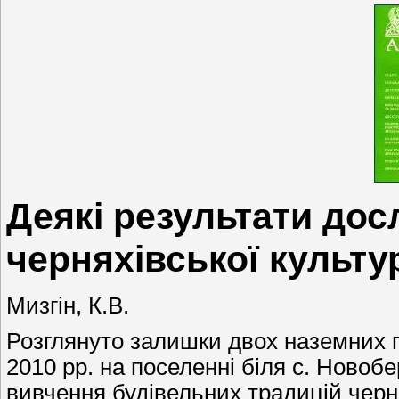
Деякі результати до
черняхівської культу
Мизгін, К.В.
Розглянуто залишки двох наземних 
2010 рр. на поселенні біля с. Новоб
вивчення будівельних традицій черня