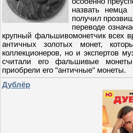
особенно преусп
назвать немца 
получил прозвищ
переводе означа
крупный фальшивомонетчик всех в
античных золотых монет, кото
коллекционеров, но и экспертов му
считали его фальшивые монет
приобрели его "античные" монеты.
Дублёр