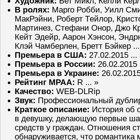
Художник:
Бет Микл, Келли Керли
В ролях:
Марго Робби, Уилл Смит
МакРэйни, Роберт Тейлор, Крист
Мартинез, Стефани Онор, Джо Кр
Кейт Эдейр, Аарон Хэнсон, Эндр
Клэй Чамберлен, Бретт Бэйкер ...
Премьера в США:
27.02.2015 ...
Премьера в России:
26.02.2015 .
Премьера в Украине:
26.02.2015 
Рейтинг MPAA:
R ... »
Качество:
WEB-DLRip
Звук:
Профессиональный дубли
Краткое описание:
История об 
в девушку, делающую первые ша
средств у граждан. Отношения ст
обнаруживается, что романтика 