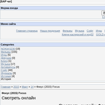
[
БАР чат
]
Форма входа
В
Ст
Меню сайта
Главная страница
Наша продукция
Фильмы
Музыка
Софт
Игры
Ключи касперский и нод32
GOLD 
Categories
NOKIA 5230
[19]
Фильмы
[155]
Игры
[5]
Девушки
[0]
Блоги
[1]
Музыка
[17]
Антивирусы
[0]
Софт
[40]
Журналы
[3]
История
[4]
История
Главная
»
2015
»
Март
»
14
» Фокус (2015) Focus
Фокус (2015) Focus
Смотреть онлайн