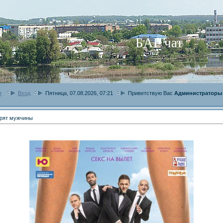
БАР чат
я
Вход
Пятница, 07.08.2026, 07:21
Приветствую Вас
Администраторы
орят мужчины