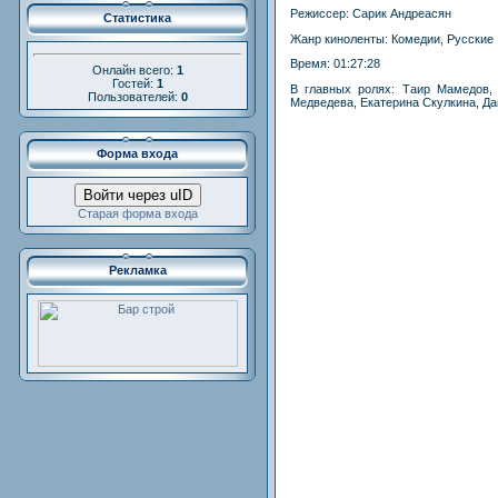
Режиссер: Сарик Андреасян
Статистика
Жанр киноленты: Комедии, Русские
Время: 01:27:28
Онлайн всего:
1
Гостей:
1
В главных ролях: Таир Мамедов, 
Пользователей:
0
Медведева, Екатерина Скулкина, Д
Форма входа
Войти через uID
Старая форма входа
Рекламка