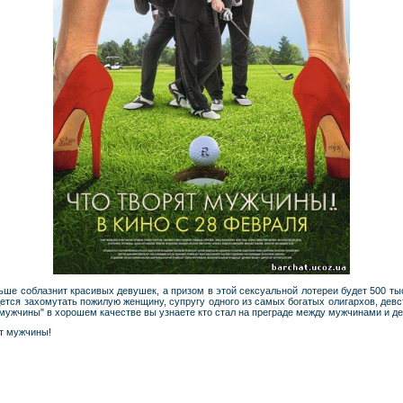
ьше соблазнит красивых девушек, а призом в этой сексуальной лотереи будет 500 ты
дется захомутать пожилую женщину, супругу одного из самых богатых олигархов, девс
 мужчины" в хорошем качестве вы узнаете кто стал на преграде между мужчинами и д
ят мужчины!