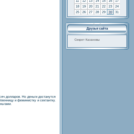
11
12
13
14
15
16
17
18
19
20
21
22
23
24
25
26
27
28
29
30
31
Друзья сайта
Cекрет Казановы
сяч долларов. Но деньги достанутся
твенницу и феминистку и сектантку.
еньгами.