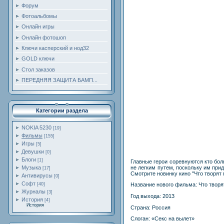
Форум
Фотоальбомы
Онлайн игры
Онлайн фотошоп
Ключи касперский и нод32
GOLD ключи
Стол заказов
ПЕРЕДНЯЯ ЗАЩИТА БАМП...
Категории раздела
NOKIA 5230
[19]
Фильмы
[155]
Игры
[5]
Девушки
[0]
Блоги
[1]
Главные герои соревнуются кто бол
не легким путем, поскольку им при
Музыка
[17]
Смотрите новинку кино "Что творят
Антивирусы
[0]
Софт
[40]
Название нового фильма: Что твор
Журналы
[3]
Год выхода: 2013
История
[4]
История
Страна: Россия
Слоган: «Секс на вылет»