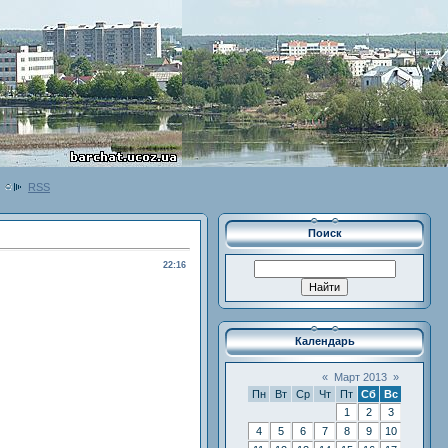
RSS
Поиск
22:16
Календарь
«
Март 2013
»
Пн
Вт
Ср
Чт
Пт
Сб
Вс
1
2
3
4
5
6
7
8
9
10