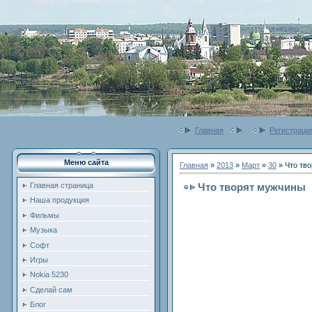
Главная
Регистраци
Меню сайта
Главная
»
2013
»
Март
»
30
» Что тв
Что творят мужчины
Главная страница
Наша продукция
Фильмы
Музыка
Софт
Игры
Nokia 5230
Сделай сам
Блог