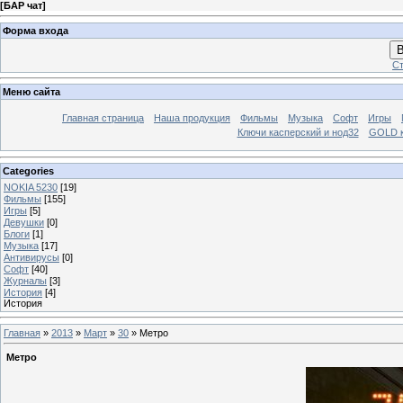
[
БАР чат
]
Форма входа
В
Ст
Меню сайта
Главная страница
Наша продукция
Фильмы
Музыка
Софт
Игры
Ключи касперский и нод32
GOLD 
Categories
NOKIA 5230
[19]
Фильмы
[155]
Игры
[5]
Девушки
[0]
Блоги
[1]
Музыка
[17]
Антивирусы
[0]
Софт
[40]
Журналы
[3]
История
[4]
История
Главная
»
2013
»
Март
»
30
» Метро
Метро