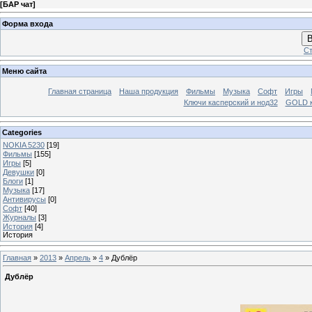
[
БАР чат
]
Форма входа
В
Ст
Меню сайта
Главная страница
Наша продукция
Фильмы
Музыка
Софт
Игры
Ключи касперский и нод32
GOLD 
Categories
NOKIA 5230
[19]
Фильмы
[155]
Игры
[5]
Девушки
[0]
Блоги
[1]
Музыка
[17]
Антивирусы
[0]
Софт
[40]
Журналы
[3]
История
[4]
История
Главная
»
2013
»
Апрель
»
4
» Дублёр
Дублёр