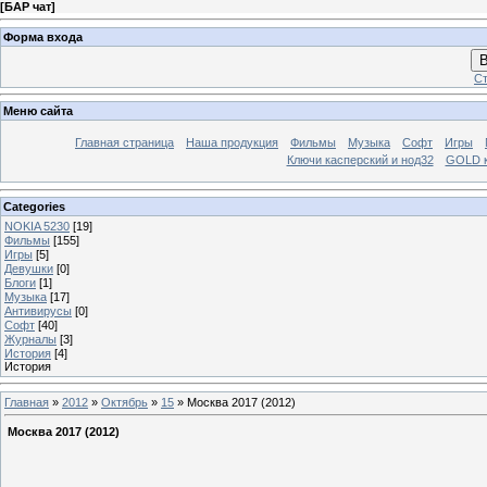
[
БАР чат
]
Форма входа
В
Ст
Меню сайта
Главная страница
Наша продукция
Фильмы
Музыка
Софт
Игры
Ключи касперский и нод32
GOLD 
Categories
NOKIA 5230
[19]
Фильмы
[155]
Игры
[5]
Девушки
[0]
Блоги
[1]
Музыка
[17]
Антивирусы
[0]
Софт
[40]
Журналы
[3]
История
[4]
История
Главная
»
2012
»
Октябрь
»
15
» Москва 2017 (2012)
Москва 2017 (2012)