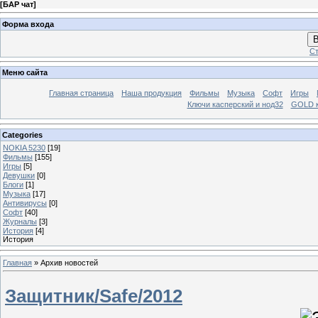
[
БАР чат
]
Форма входа
В
Ст
Меню сайта
Главная страница
Наша продукция
Фильмы
Музыка
Софт
Игры
Ключи касперский и нод32
GOLD 
Categories
NOKIA 5230
[19]
Фильмы
[155]
Игры
[5]
Девушки
[0]
Блоги
[1]
Музыка
[17]
Антивирусы
[0]
Софт
[40]
Журналы
[3]
История
[4]
История
Главная
»
Архив новостей
Защитник/Safe/2012