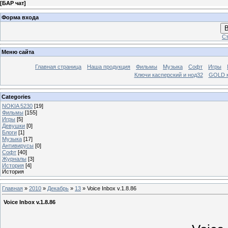
[
БАР чат
]
Форма входа
В
Ст
Меню сайта
Главная страница
Наша продукция
Фильмы
Музыка
Софт
Игры
Ключи касперский и нод32
GOLD 
Categories
NOKIA 5230
[19]
Фильмы
[155]
Игры
[5]
Девушки
[0]
Блоги
[1]
Музыка
[17]
Антивирусы
[0]
Софт
[40]
Журналы
[3]
История
[4]
История
Главная
»
2010
»
Декабрь
»
13
» Voice Inbox v.1.8.86
Voice Inbox v.1.8.86