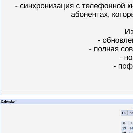
- синхронизация с телефонной кн
абонентах, кото
Из
- обновл
- полная со
- н
- поф
Calendar
Пн
Вт
6
7
13
14