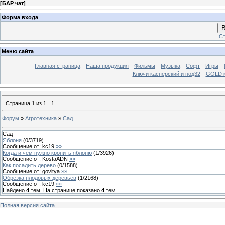
[
БАР чат
]
Форма входа
В
Ст
Меню сайта
Главная страница
Наша продукция
Фильмы
Музыка
Софт
Игры
Ключи касперский и нод32
GOLD 
Страница
1
из
1
1
Форум
»
Агротехника
»
Сад
Сад
Яблоня
(
0
/
3719
)
Сообщение от:
kc19
»»
Когда и чем нужно кропить яблоню
(
1
/
3926
)
Сообщение от:
KostaADN
»»
Как посадить дерево
(
0
/
1588
)
Сообщение от:
govitya
»»
Обрезка плодовых деревьев
(
1
/
2168
)
Сообщение от:
kc19
»»
Найдено
4
тем. На странице показано
4
тем.
Полная версия сайта