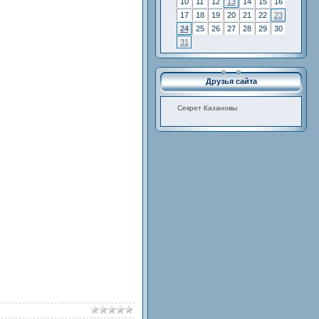
10
11
12
13
14
15
16
17
18
19
20
21
22
23
24
25
26
27
28
29
30
31
Друзья сайта
Cекрет Казановы