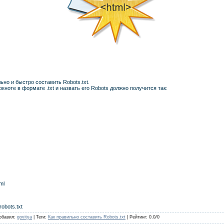
ьно и быстро составить Robots.txt.
кноте в формате .txt и назвать его Robots должно получится так:
ml
bots.txt
обавил
:
govitya
|
Теги
:
Как правильно составить Robots.txt
|
Рейтинг
:
0.0
/
0