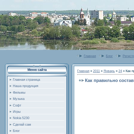
Главная
Блог
Регист
Меню сайта
Главная
»
2011
»
Январь
»
24
» Как п
Как правильно состави
Главная страница
Наша продукция
Фильмы
Музыка
Софт
Игры
Nokia 5230
Сделай сам
Блог