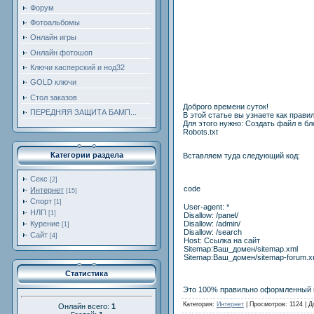
Форум
Фотоальбомы
Онлайн игры
Онлайн фотошоп
Ключи касперский и нод32
GOLD ключи
Стол заказов
Доброго времени суток!
ПЕРЕДНЯЯ ЗАЩИТА БАМП...
В этой статье вы узнаете как правил
Для этого нужно: Создать файл в бло
Robots.txt
Категории раздела
Вставляем туда следующий код:
Секс
[2]
code
Интернет
[15]
Спорт
[1]
User-agent: *
НЛП
[1]
Disallow: /panel/
Disallow: /admin/
Курение
[1]
Disallow: /search
Сайт
[4]
Host: Ссылка на сайт
Sitemap:Ваш_домен/sitemap.xml
Sitemap:Ваш_домен/sitemap-forum.x
Статистика
Это 100% правильно оформленный ro
Категория
:
Интернет
|
Просмотров
: 1124 |
Д
Онлайн всего:
1