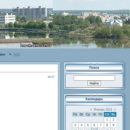
оры
RSS
Поиск
14:17
Календарь
«
Январь 2011
»
Пн
Вт
Ср
Чт
Пт
Сб
Вс
1
2
3
4
5
6
7
8
9