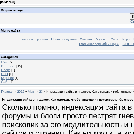
[
БАР чат
]
Форма входа
В
Ст
Меню сайта
Главная страница
Наша продукция
Фильмы
Музыка
Софт
Игры
Ключи касперский и нод32
GOLD 
Categories
Секс
[2]
Интернет
[15]
Спорт
[1]
НЛП
[1]
Курение
[1]
Сайт
[4]
Главная
»
2012
»
Март
»
23
» Индексация сайта в яндексе. Как сделать чтобы яндекс
Индексация сайта в яндексе. Как сделать чтобы яндекс индексировал быстрее
Сколько помню, индексация сайта в
форумы и блоги просто пестрят гне
поисковик за его медлительность и
сайтов и страниц. Как ни крути, а и