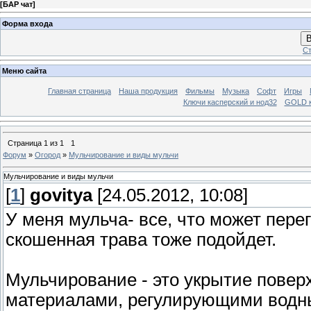
[
БАР чат
]
Форма входа
В
Ст
Меню сайта
Главная страница
Наша продукция
Фильмы
Музыка
Софт
Игры
Ключи касперский и нод32
GOLD 
Страница
1
из
1
1
Форум
»
Огород
»
Мульчирование и виды мульчи
Мульчирование и виды мульчи
[
1
]
govitya
[24.05.2012, 10:08]
У меня мульча- все, что может пере
скошенная трава тоже подойдет.
Мульчирование - это укрытие повер
материалами, регулирующими водн