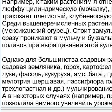
Например, к таким растениям я отнё
люффу цилиндрическую (мочалку), п
трихозант плетистый, клубненосную 
Среди вышеперечисленных растени
(мексиканский огурец). Стоит замуль
сразу проникают в мульчу и буквал
поливов при выращивании этой куль
Однако для большинства садовых ра
садовая земляника, горох, картофель
луки, фасоль, кукуруза, ямс, батат
мелотрия шершавая, пассифлора го
трехлопастная и др.) мульчировани
А в некоторых случаях (например, 
позволила немного увеличить урожа